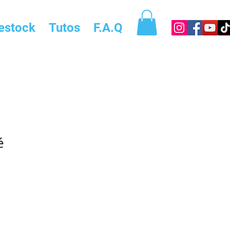
estock
Tutos
F.A.Q
é