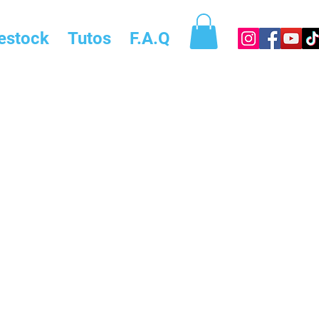
estock
Tutos
F.A.Q