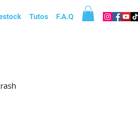
estock
Tutos
F.A.Q
trash