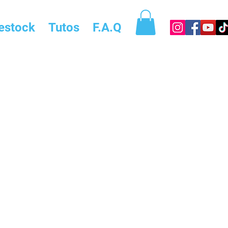
estock
Tutos
F.A.Q