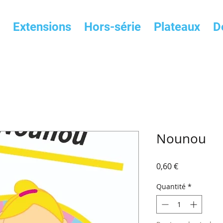
Extensions
Hors-série
Plateaux
D
Nounou
Prix
0,60 €
Quantité
*