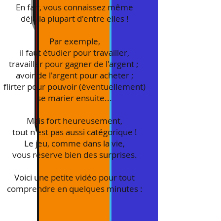
En fait, vous connaissez même
déjà la plupart d'entre elles !
Par exemple,
il faut étudier pour travailler,
travailler pour gagner de l'argent ;
avoir de l'argent pour acheter
;
flirter pour pouvoir (éventuellement)
se marier ensuite...
Mais fort heureusement,
tout n'est pas aussi catégorique !
Le jeu, comme dans la vie,
vous réserve bien des surprises.
Voici une petite vidéo pour tout
comprendre en quelques minutes :