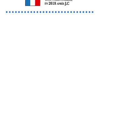
"Je suis devenue une grande fan de
Smile Life, c’est mon jeu préféré
entre amis ou juste à deux j’y joue
tous les jours !!!! Encore plus
d’extensions svp ça serait top
merciiiiiiii !! "
Elodie
"Je suis fan de votre jeu
qui est incontestablement une
pépite (selon moi) !
Merci pour ce mix entre Destin,
Munchkin
mais qui est tout à fait unique à
mes yeux !"
Amandine